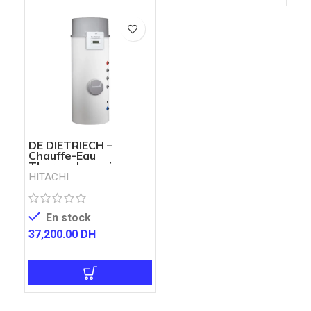
DE DIETRIECH –
Chauffe-Eau
Thermodynamique
ELENSIO 250H
HITACHI
En stock
37,200.00
DH