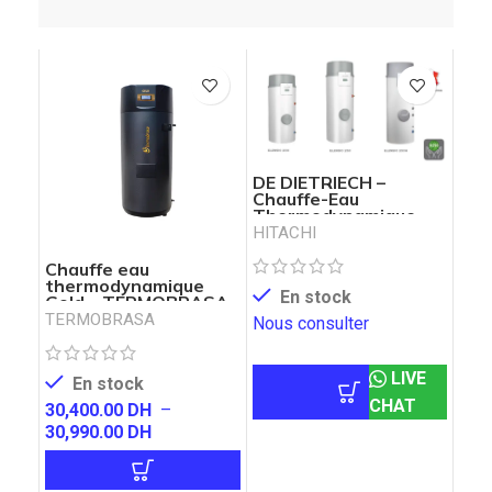
DE DIETRIECH –
Chauffe-Eau
Thermodynamique
ELENSIO
HITACHI
Chauffe eau
thermodynamique
En stock
Gold – TERMOBRASA
TERMOBRASA
Nous consulter
LIVE
En stock
CHAT
30,400.00
DH
–
30,990.00
DH