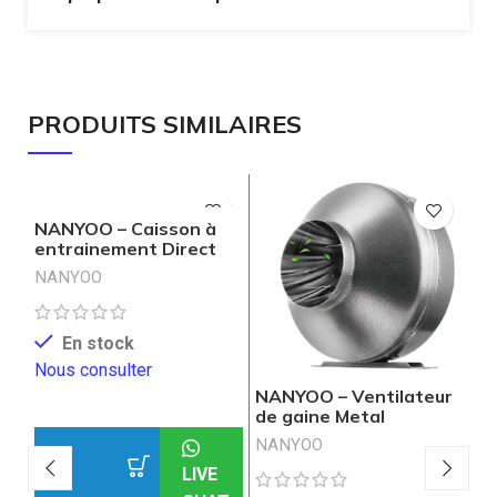
PRODUITS SIMILAIRES
NANYOO – Caisson à
entrainement Direct
NANYOO
En stock
NO
Nous consulter
en
NANYOO – Ventilateur
po
N
de gaine Metal
NANYOO
LIVE