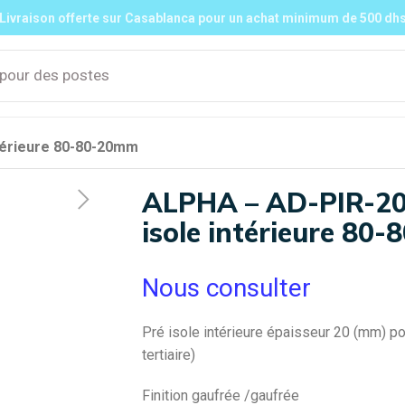
Livraison offerte sur Casablanca pour un achat minimum de 500 dh
ntérieure 80-80-20mm
ion
ALPHA – AD-PIR-20-
isole intérieure 80
Multi-Split
DRV / VRF
Mob
Nous consulter
Mural
Mural
cli
mob
Gainable
Gainable
Pré isole intérieure épaisseur 20 (mm) pou
Cassette
Cassette
Console
Console
tertiaire)
Finition gaufrée /gaufrée