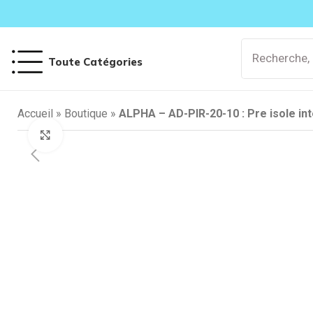
Toute Catégories
Accueil
»
Boutique
»
ALPHA – AD-PIR-20-10 : Pre isole i
Cliquez pour agrandir
Climatisat
Mono-Split
Mural
Gainable
Cassette
Console
Armoire