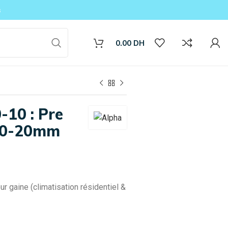
s
0.00
DH
10 : Pre
-80-20mm
ile
matiseurs
iles
r gaine (climatisation résidentiel &