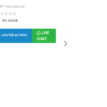
AT International
En stock
LIVE
AJOUTER AU DEVIS
CHAT
Conduits Circulaires Sp
feuillard galvanisé
ICAT International
En stock
AJOUTER AU DEVIS
C