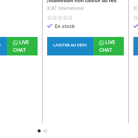
/Aluminium non classé au feu
ICAT International
IC
En stock
LIVE
LIVE
S
AJOUTER AU DEVIS
CHAT
CHAT