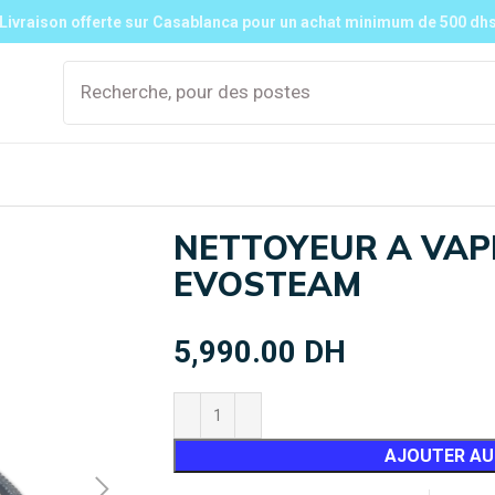
Livraison offerte sur Casablanca pour un achat minimum de 500 dh
ion
NETTOYEUR A VAP
EVOSTEAM
Multi-Split
DRV / VRF
Mob
5,990.00
DH
Mural
Mural
cli
mob
Gainable
Gainable
Cassette
Cassette
Console
Console
AJOUTER AU