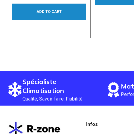
ADD TO CART
Spécialiste
Mat
Climatisation
Perfor
Qualité, Savoir-faire, Fiabilité
Infos