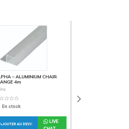
LPHA – ALUMINIUM CHAIR
LANGE 4m
pha
Conduit Flexible Isoth
En stock
ICAT International
LIVE
AJOUTER AU DEVIS
CHAT