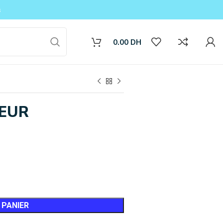
s
0.00
DH
EUR
ile
matiseurs
iles
 PANIER