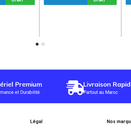
ériel Premium
Livraison Rapi
mance et Durabilité
Partout au Maroc
Légal
Nos marq