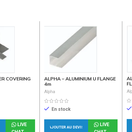
A
ER COVERING
ALPHA – ALUMINIUM U FLANGE
F
4m
Al
Alpha
En stock
LIVE
LIVE
S
AJOUTER AU DEVIS
CHAT
CHAT