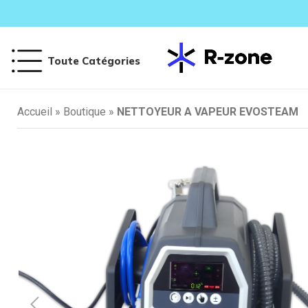
Toute Catégories
Accueil
»
Boutique
»
NETTOYEUR A VAPEUR EVOSTEAM
Climatisat
Mono-Split
Mural
Gainable
Cassette
Console
Armoire