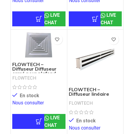
Nous consulter
Nous consulter
LIVE
LIVE
CHAT
CHAT
FLOWTECH –
Diffuseur Diffuseur
carré pour plafond
modulaire
FLOWTECH
FLOWTECH –
Diffuseur linéaire
En stock
Nous consulter
FLOWTECH
LIVE
En stock
CHAT
Nous consulter