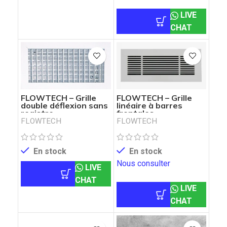
LIVE
CHAT
FLOWTECH – Grille
FLOWTECH – Grille
double déflexion sans
linéaire à barres
registre
frontales
FLOWTECH
FLOWTECH
En stock
En stock
Nous consulter
LIVE
CHAT
LIVE
CHAT