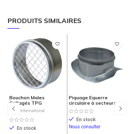
PRODUITS SIMILAIRES
Bouchon Males
Piquage Equerre
Pi
Grillagés TPG
circulaire à secteurs
T
TPG
ICAT International
IC
En stock
Nous consulter
En stock